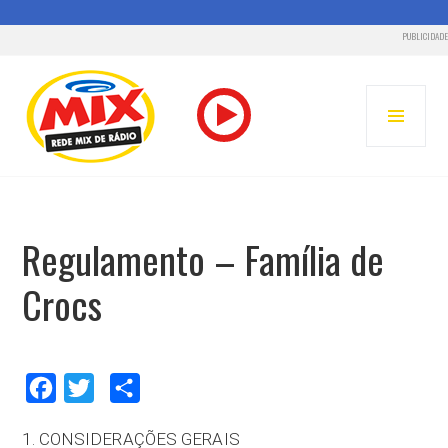
PUBLICIDADE
Pular
para
MENU
o
PRINC
conteúdo
RADIO MIX FM – REDE MIX
Regulamento – Família de
Crocs
Facebook
Twitter
Compartilhar
1. CONSIDERAÇÕES GERAIS