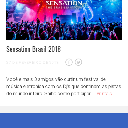
Sensation Brasil 2018
27 DE FEVEREIRO DE 2018
Você e mais 3 amigos vão curtir um festival de
música eletrônica com os Dj’s que dominam as pistas
Sensation
do mundo inteiro. Saiba como participar…
Ler mais