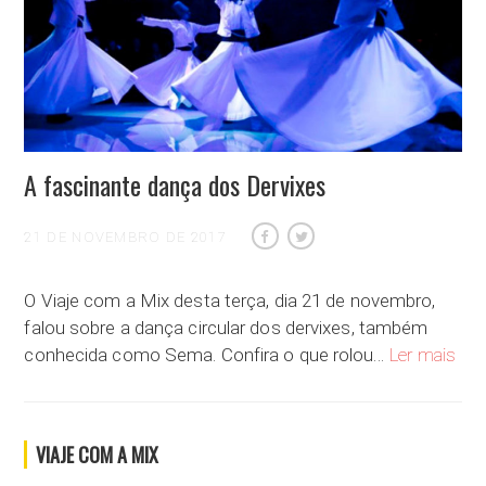
A fascinante dança dos Dervixes
21 DE NOVEMBRO DE 2017
O Viaje com a Mix desta terça, dia 21 de novembro,
falou sobre a dança circular dos dervixes, também
A fa
conhecida como Sema. Confira o que rolou…
Ler mais
VIAJE COM A MIX