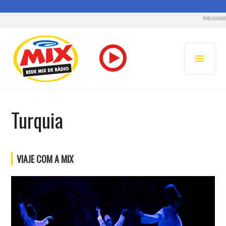
PUBLICIDADE
Pular
para
MENU
o
PRINC
conteúdo
RADIO MIX FM – REDE MIX
Turquia
VIAJE COM A MIX