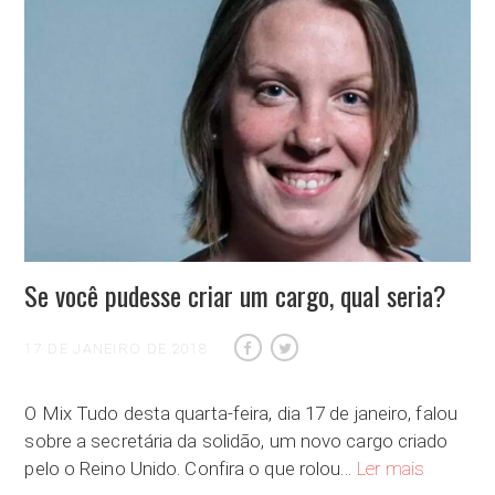
Se você pudesse criar um cargo, qual seria?
17 DE JANEIRO DE 2018
O Mix Tudo desta quarta-feira, dia 17 de janeiro, falou
sobre a secretária da solidão, um novo cargo criado
Se você pu
pelo o Reino Unido. Confira o que rolou…
Ler mais