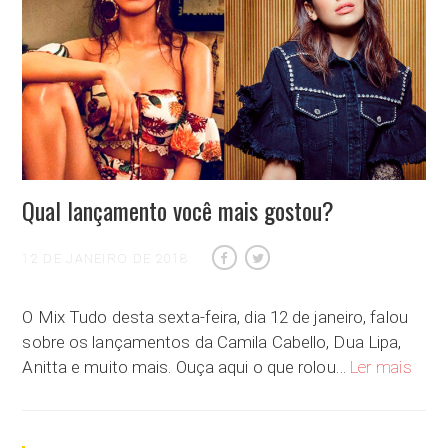
Qual lançamento você mais gostou?
12 DE JANEIRO DE 2018
O Mix Tudo desta sexta-feira, dia 12 de janeiro, falou
sobre os lançamentos da Camila Cabello, Dua Lipa,
Qual 
Anitta e muito mais. Ouça aqui o que rolou…
Ler mais