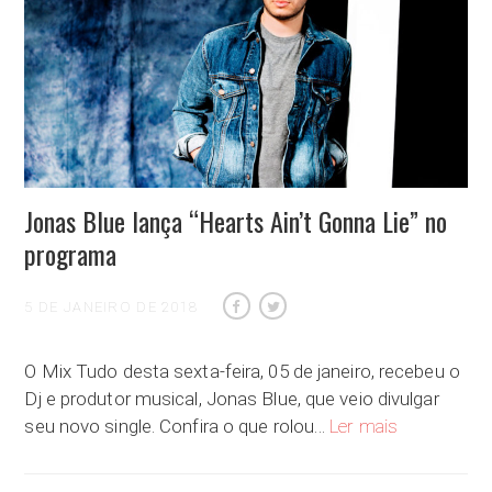
Jonas Blue lança “Hearts Ain’t Gonna Lie” no
programa
5 DE JANEIRO DE 2018
O Mix Tudo desta sexta-feira, 05 de janeiro, recebeu o
Dj e produtor musical, Jonas Blue, que veio divulgar
Jonas Blue lan
seu novo single. Confira o que rolou…
Ler mais