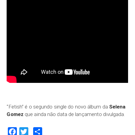
“Fetish” é o segundo single do novo álbum da
Selena
Gomez
que ainda não data de lançamento divulgada.
Facebook
Twitter
Compartilhar