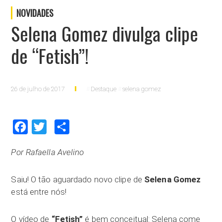
NOVIDADES
Selena Gomez divulga clipe
de “Fetish”!
26 de julho de 2017
Destaque
selena gomez
Facebook
Twitter
Compartilhar
Por Rafaella Avelino
Saiu! O tão aguardado novo clipe de
Selena Gomez
está entre nós!
O vídeo de
“Fetish”
é bem conceitual: Selena come