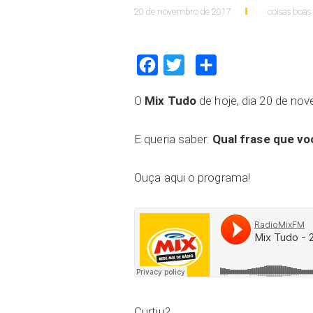
20 de novembro de 2017
coisas boas
Facebook
Twitter
Compartilhar
O
Mix Tudo
de hoje, dia 20 de no
E queria saber:
Qual frase que voc
Ouça aqui o programa!
Curtiu?