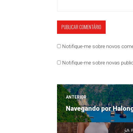
Notifique-me sobre novos comen
Notifique-me sobre novas public
Navegação
ANTERIOR
Post
de
Navegando por Halon
anterior:
Post