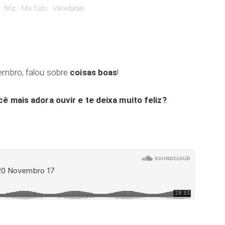
feliz
Mix Tudo
Variedades
vembro, falou sobre
coisas boas
!
ê mais adora ouvir e te deixa muito feliz?